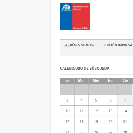
¿QUIÉNES SOMOS?
EDICIÓN IMPRESA
CALENDARIO DE BÚSQUEDA
Lun
Mar
Mie
Jue
Vie
3
4
5
6
7
10
11
12
13
14
17
18
19
20
21
24
25
26
27
28