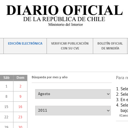
EDICIÓN ELECTRÓNICA
VERIFICAR PUBLICACIÓN
BOLETÍN OFICIAL
CON SU CVE
DE MINERÍA
Búsqueda por mes y año
Para r
Sáb
Dom
1
2
1. Sel
2. Sel
8
9
3. En 
4. Sel
15
16
bajo
(Consti
22
23
29
30