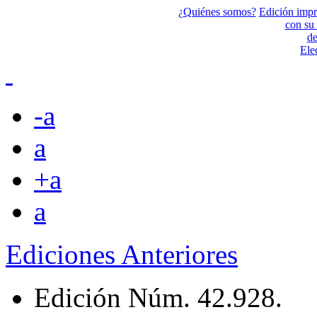
¿Quiénes somos?
Edición impr
con s
de
Ele
-a
a
+a
a
Ediciones Anteriores
Edición Núm. 42.928.